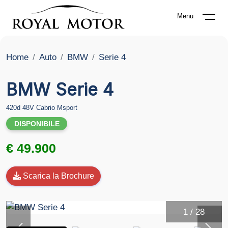
Menu
Home
Auto
BMW
Serie 4
BMW Serie 4
420d 48V Cabrio Msport
DISPONIBILE
€ 49.900
Scarica la Brochure
1
/
28