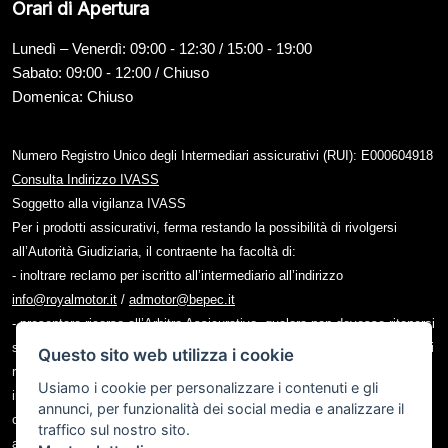
Orari di Apertura
Lunedì – Venerdì: 09:00 - 12:30 / 15:00 - 19:00
Sabato: 09:00 - 12:00 / Chiuso
Domenica: Chiuso
Numero Registro Unico degli Intermediari assicurativi (RUI): E000604918
Consulta Indirizzo IVASS
Soggetto alla vigilanza IVASS
Per i prodotti assicurativi, ferma restando la possibilità di rivolgersi
all’Autorità Giudiziaria, il contraente ha facoltà di:
- inoltrare reclamo per iscritto all’intermediario all’indirizzo
info@royalmotor.it
/
admotor@bepec.it
- presentare ricorso all’Arbitro Assicurativo, qualora non dovesse ritenersi
soddisfatto dall’esito del reclamo all’intermediario o in caso di assenza di
Questo sito web utilizza i cookie
riscontro entro il termine di legge, tramite il portale disponibile sul sito
Usiamo i cookie per personalizzare i contenuti e gli
internet dello stesso (www.arbitroassicurativo.org), dove è possibile
annunci, per funzionalità dei social media e analizzare il
consultare gli ulteriori requisiti di ammissibilità, le informazioni relative
traffico sul nostro sito.
alle modalità di presentazione del ricorso e ogni altra indicazione utile;