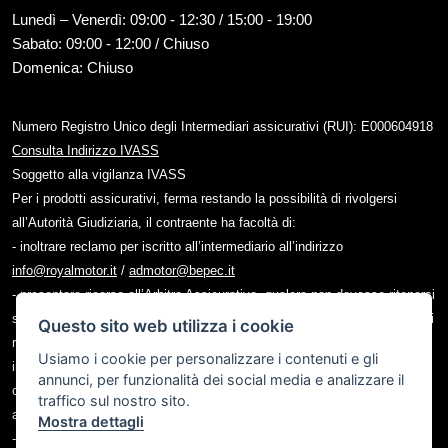
Lunedì – Venerdì: 09:00 - 12:30 / 15:00 - 19:00
Sabato: 09:00 - 12:00 / Chiuso
Domenica: Chiuso
Numero Registro Unico degli Intermediari assicurativi (RUI): E000604918
Consulta Indirizzo IVASS
Soggetto alla vigilanza IVASS
Per i prodotti assicurativi, ferma restando la possibilità di rivolgersi
all’Autorità Giudiziaria, il contraente ha facoltà di:
- inoltrare reclamo per iscritto all’intermediario all’indirizzo
info@royalmotor.it
/
admotor@bepec.it
- presentare ricorso all’Arbitro Assicurativo, qualora non dovesse ritenersi
soddisfatto dall’esito del reclamo all’intermediario o in caso di assenza di
Questo sito web utilizza i cookie
riscontro entro il termine di legge, tramite il portale disponibile sul sito
Usiamo i cookie per personalizzare i contenuti e gli
internet dello stesso (www.arbitroassicurativo.org), dove è possibile
annunci, per funzionalità dei social media e analizzare il
consultare gli ulteriori requisiti di ammissibilità, le informazioni relative
traffico sul nostro sito.
alle modalità di presentazione del ricorso e ogni altra indicazione utile;
Mostra dettagli
- avvalersi di altri eventuali sistemi alternativi di risoluzione delle