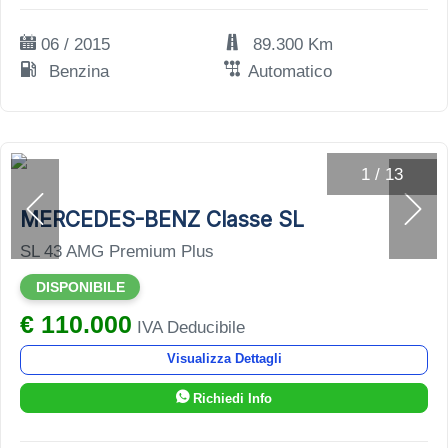
06 / 2015
89.300 Km
Benzina
Automatico
1
/
13
MERCEDES-BENZ Classe SL
SL 43 AMG Premium Plus
DISPONIBILE
€ 110.000
IVA Deducibile
Visualizza Dettagli
Richiedi Info