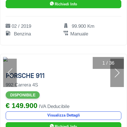
Richiedi Info
02 / 2019
99.900 Km
Benzina
Manuale
1
/
36
PORSCHE 911
992 Carrera 4S
DISPONIBILE
€ 149.900
IVA Deducibile
Visualizza Dettagli
Richiedi Info