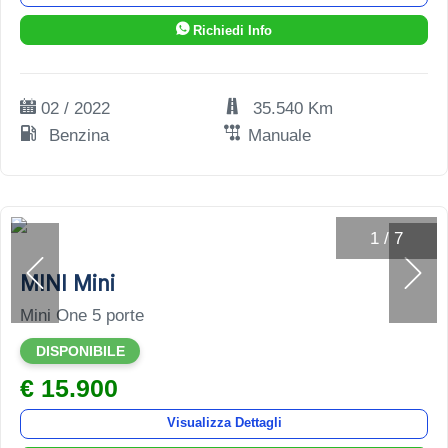
Richiedi Info
02 / 2022
35.540 Km
Benzina
Manuale
1
/
7
MINI Mini
Mini One 5 porte
DISPONIBILE
€ 15.900
Visualizza Dettagli