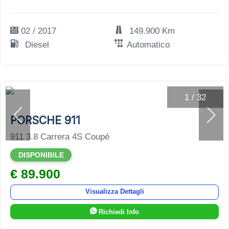
02 / 2017
149.900 Km
Diesel
Automatico
1
/
32
PORSCHE 911
911 3.8 Carrera 4S Coupé
DISPONIBILE
€ 89.900
Visualizza Dettagli
Richiedi Info