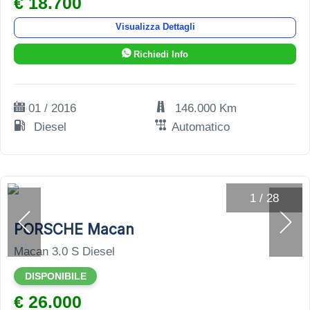
€ 18.700
Visualizza Dettagli
Richiedi Info
01 / 2016
146.000 Km
Diesel
Automatico
1
/
28
PORSCHE Macan
Macan 3.0 S Diesel
DISPONIBILE
€ 26.000